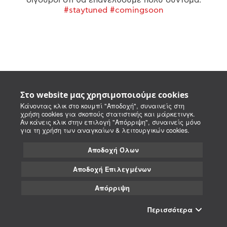
#staytuned #comingsoon
Στο website μας χρησιμοποιούμε cookies
Κάνοντας κλικ στο κουμπί "Αποδοχή", συναινείς στη
χρήση cookies για σκοπούς στατιστικής και μάρκετινγκ.
Αν κάνεις κλικ στην επιλογή "Απόρριψη", συναινείς μόνο
για τη χρήση των αναγκαίων & λειτουργικών cookies.
Αποδοχή Όλων
Αποδοχή Επιλεγμένων
Απόρριψη
Περισσότερα