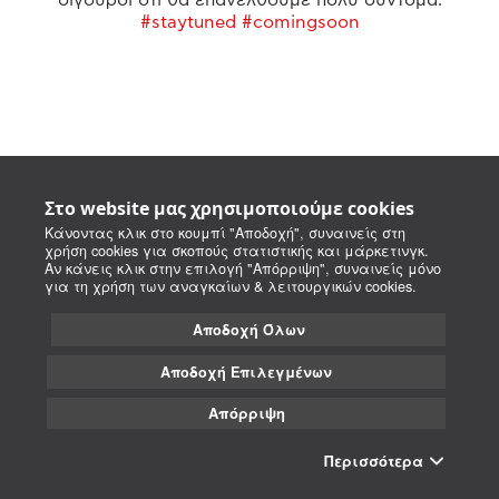
#staytuned #comingsoon
Στο website μας χρησιμοποιούμε cookies
Κάνοντας κλικ στο κουμπί "Αποδοχή", συναινείς στη
χρήση cookies για σκοπούς στατιστικής και μάρκετινγκ.
Αν κάνεις κλικ στην επιλογή "Απόρριψη", συναινείς μόνο
για τη χρήση των αναγκαίων & λειτουργικών cookies.
Αποδοχή Όλων
Αποδοχή Επιλεγμένων
Απόρριψη
Περισσότερα