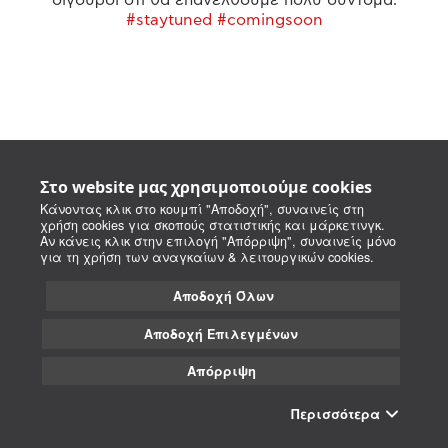
#staytuned #comingsoon
Στο website μας χρησιμοποιούμε cookies
Κάνοντας κλικ στο κουμπί "Αποδοχή", συναινείς στη
χρήση cookies για σκοπούς στατιστικής και μάρκετινγκ.
Αν κάνεις κλικ στην επιλογή "Απόρριψη", συναινείς μόνο
για τη χρήση των αναγκαίων & λειτουργικών cookies.
Αποδοχή Όλων
Αποδοχή Επιλεγμένων
Απόρριψη
Περισσότερα