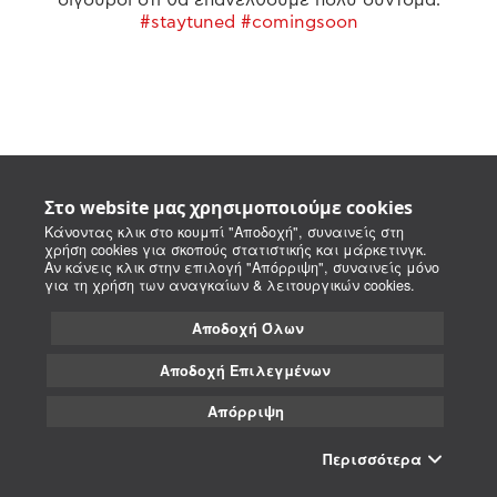
#staytuned #comingsoon
Στο website μας χρησιμοποιούμε cookies
Κάνοντας κλικ στο κουμπί "Αποδοχή", συναινείς στη
χρήση cookies για σκοπούς στατιστικής και μάρκετινγκ.
Αν κάνεις κλικ στην επιλογή "Απόρριψη", συναινείς μόνο
για τη χρήση των αναγκαίων & λειτουργικών cookies.
Αποδοχή Όλων
Αποδοχή Επιλεγμένων
Απόρριψη
Περισσότερα