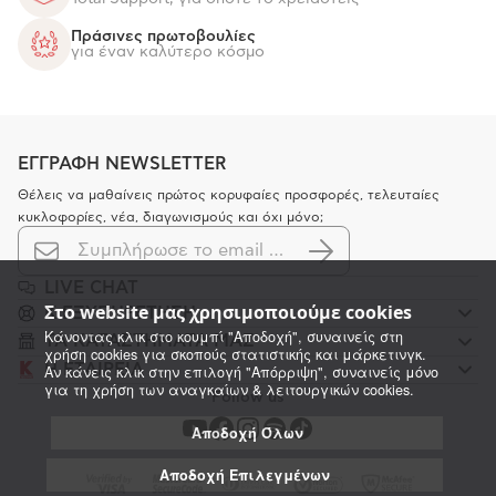
Πράσινες πρωτοβουλίες
για έναν καλύτερο κόσμο
ΕΓΓΡΑΦΗ NEWSLETTER
Θέλεις να μαθαίνεις πρώτος κορυφαίες προσφορές, τελευταίες
κυκλοφορίες, νέα, διαγωνισμούς και όχι μόνο;
LIVE CHAT
Στο website μας χρησιμοποιούμε cookies
K ΕΞΥΠΗΡΕΤΗΣΗ
Κάνοντας κλικ στο κουμπί "Αποδοχή", συναινείς στη
ΤΑ ΚΑΤΑΣΤΗΜΑΤΑ ΜΑΣ
χρήση cookies για σκοπούς στατιστικής και μάρκετινγκ.
Η ΕΤΑΙΡΕΙΑ
Αν κάνεις κλικ στην επιλογή "Απόρριψη", συναινείς μόνο
για τη χρήση των αναγκαίων & λειτουργικών cookies.
Follow us
Αποδοχή Όλων
Αποδοχή Επιλεγμένων