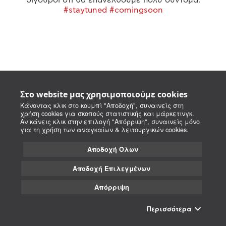
#staytuned #comingsoon
Στο website μας χρησιμοποιούμε cookies
Κάνοντας κλικ στο κουμπί "Αποδοχή", συναινείς στη
χρήση cookies για σκοπούς στατιστικής και μάρκετινγκ.
Αν κάνεις κλικ στην επιλογή "Απόρριψη", συναινείς μόνο
για τη χρήση των αναγκαίων & λειτουργικών cookies.
Αποδοχή Όλων
Αποδοχή Επιλεγμένων
Απόρριψη
Περισσότερα