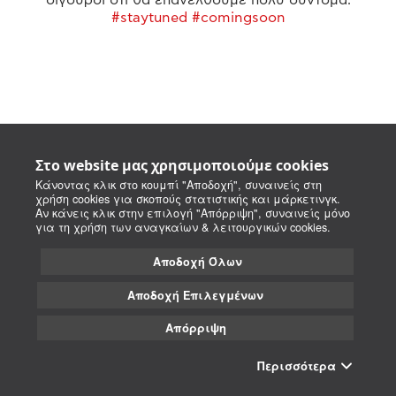
#staytuned #comingsoon
Στο website μας χρησιμοποιούμε cookies
Κάνοντας κλικ στο κουμπί "Αποδοχή", συναινείς στη
χρήση cookies για σκοπούς στατιστικής και μάρκετινγκ.
Αν κάνεις κλικ στην επιλογή "Απόρριψη", συναινείς μόνο
για τη χρήση των αναγκαίων & λειτουργικών cookies.
Αποδοχή Όλων
Αποδοχή Επιλεγμένων
Απόρριψη
Περισσότερα