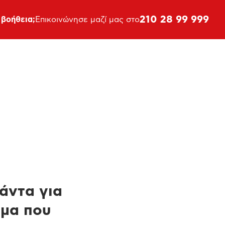
210 28 99 999
 βοήθεια;
Επικοινώνησε μαζί μας στο
πάντα για
ημα που