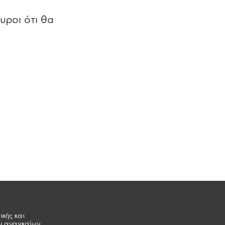
υροι ότι θα
ικής και
ων αναγκαίων