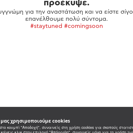
προέκυψε.
γγνώμη για την αναστάτωση και να είστε σίγο
επανέλθουμε πολύ σύντομα.
#staytuned #comingsoon
e μας χρησιμοποιούμε cookies
στο κουμπί "Αποδοχή", συναινείς στη χρήση cookies για σκοπούς στατιστ
 κάνεις κλικ στην επιλογή "Απόρριψη", συναινείς μόνο για τη χρήση τ