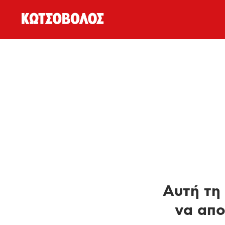
Αυτή τη 
να απο