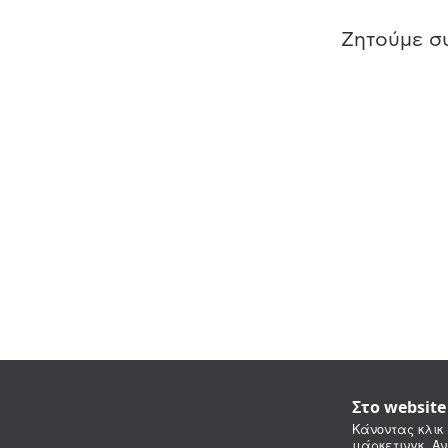
Ζητούμε συ
Στο websit
Κάνοντας κλικ 
μάρκετινγκ. Αν