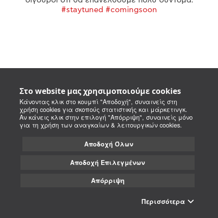
#staytuned #comingsoon
Στο website μας χρησιμοποιούμε cookies
Κάνοντας κλικ στο κουμπί "Αποδοχή", συναινείς στη
χρήση cookies για σκοπούς στατιστικής και μάρκετινγκ.
Αν κάνεις κλικ στην επιλογή "Απόρριψη", συναινείς μόνο
για τη χρήση των αναγκαίων & λειτουργικών cookies.
Αποδοχή Όλων
Αποδοχή Επιλεγμένων
Απόρριψη
Περισσότερα