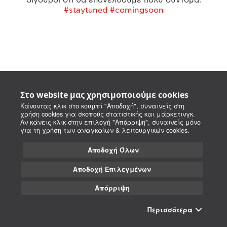
#staytuned #comingsoon
Στο website μας χρησιμοποιούμε cookies
Κάνοντας κλικ στο κουμπί "Αποδοχή", συναινείς στη
χρήση cookies για σκοπούς στατιστικής και μάρκετινγκ.
Αν κάνεις κλικ στην επιλογή "Απόρριψη", συναινείς μόνο
για τη χρήση των αναγκαίων & λειτουργικών cookies.
Αποδοχή Όλων
Αποδοχή Επιλεγμένων
Απόρριψη
Περισσότερα