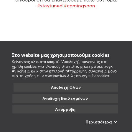
#staytuned #comingsoon
Στο website μας χρησιμοποιούμε cookies
Κάνοντας κλικ στο κουμπί "Αποδοχή", συναινείς στη
χρήση cookies για σκοπούς στατιστικής και μάρκετινγκ.
Αν κάνεις κλικ στην επιλογή "Απόρριψη", συναινείς μόνο
για τη χρήση των αναγκαίων & λειτουργικών cookies.
Αποδοχή Όλων
Αποδοχή Επιλεγμένων
Απόρριψη
Περισσότερα