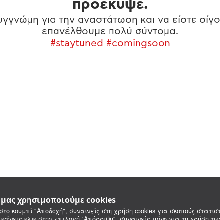
προέκυψε.
γγνώμη για την αναστάτωση και να είστε σίγο
επανέλθουμε πολύ σύντομα.
#staytuned #comingsoon
e μας χρησιμοποιούμε cookies
στο κουμπί "Αποδοχή", συναινείς στη χρήση cookies για σκοπούς στατιστ
 κάνεις κλικ στην επιλογή "Απόρριψη", συναινείς μόνο για τη χρήση τ