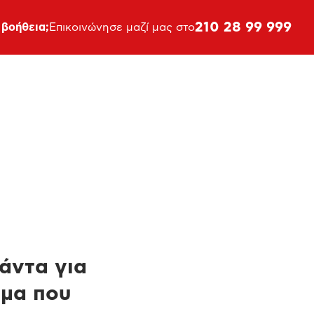
210 28 99 999
 βοήθεια;
Επικοινώνησε μαζί μας στο
πάντα για
ημα που