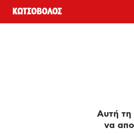
Αυτή τη 
να απο