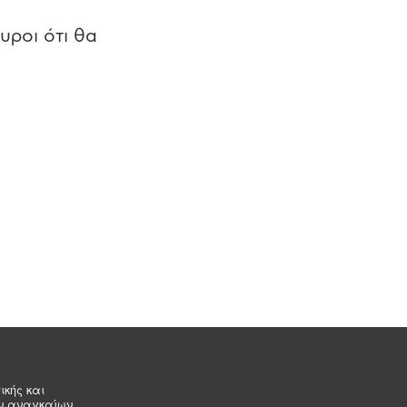
υροι ότι θα
ικής και
ων αναγκαίων