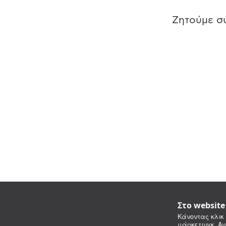
Ζητούμε συ
Στο websit
Κάνοντας κλικ 
μάρκετινγκ. Αν