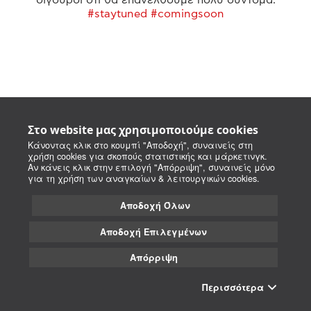
#staytuned #comingsoon
Στο website μας χρησιμοποιούμε cookies
Κάνοντας κλικ στο κουμπί "Αποδοχή", συναινείς στη
χρήση cookies για σκοπούς στατιστικής και μάρκετινγκ.
Αν κάνεις κλικ στην επιλογή "Απόρριψη", συναινείς μόνο
για τη χρήση των αναγκαίων & λειτουργικών cookies.
Αποδοχή Όλων
Αποδοχή Επιλεγμένων
Απόρριψη
Περισσότερα