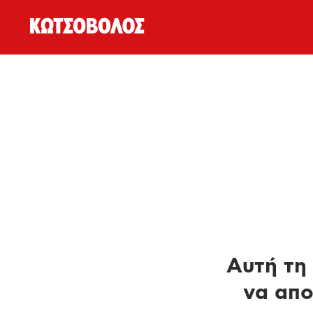
Αυτή τη 
να απο