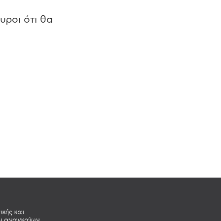
υροι ότι θα
ικής και
ων αναγκαίων