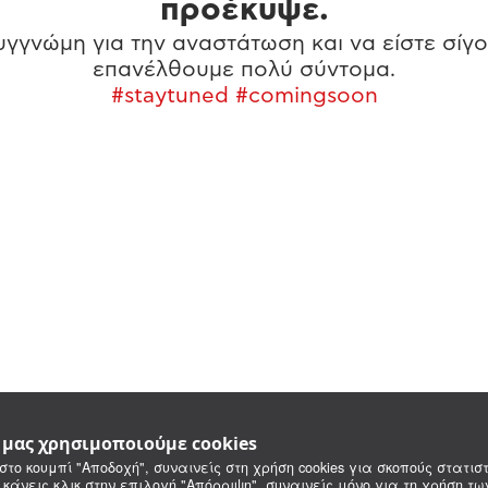
προέκυψε.
γγνώμη για την αναστάτωση και να είστε σίγο
επανέλθουμε πολύ σύντομα.
#staytuned #comingsoon
e μας χρησιμοποιούμε cookies
στο κουμπί "Αποδοχή", συναινείς στη χρήση cookies για σκοπούς στατιστ
 κάνεις κλικ στην επιλογή "Απόρριψη", συναινείς μόνο για τη χρήση τ