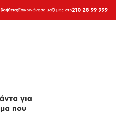
210 28 99 999
 βοήθεια;
Επικοινώνησε μαζί μας στο
πάντα για
ημα που