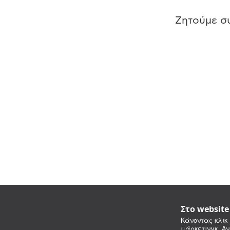
Ζητούμε συ
Στο websit
Κάνοντας κλικ 
μάρκετινγκ. Αν