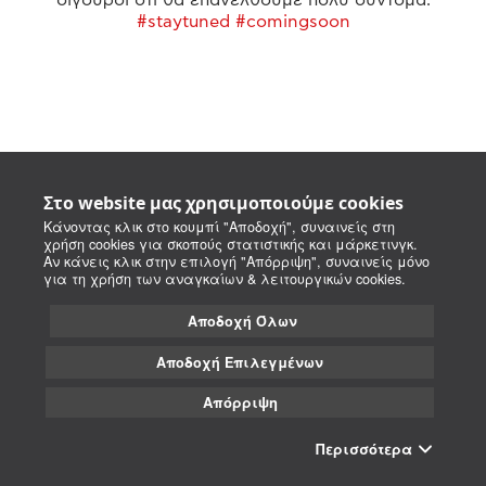
#staytuned #comingsoon
Στο website μας χρησιμοποιούμε cookies
Κάνοντας κλικ στο κουμπί "Αποδοχή", συναινείς στη
χρήση cookies για σκοπούς στατιστικής και μάρκετινγκ.
Αν κάνεις κλικ στην επιλογή "Απόρριψη", συναινείς μόνο
για τη χρήση των αναγκαίων & λειτουργικών cookies.
Αποδοχή Όλων
Αποδοχή Επιλεγμένων
Απόρριψη
Περισσότερα