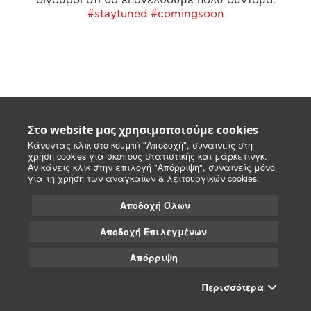
#staytuned #comingsoon
Στο website μας χρησιμοποιούμε cookies
Κάνοντας κλικ στο κουμπί "Αποδοχή", συναινείς στη
χρήση cookies για σκοπούς στατιστικής και μάρκετινγκ.
Αν κάνεις κλικ στην επιλογή "Απόρριψη", συναινείς μόνο
για τη χρήση των αναγκαίων & λειτουργικών cookies.
Αποδοχή Όλων
Αποδοχή Επιλεγμένων
Απόρριψη
Περισσότερα