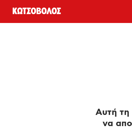
Αυτή τη 
να απο