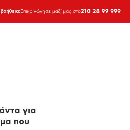
210 28 99 999
 βοήθεια;
Επικοινώνησε μαζί μας στο
πάντα για
ημα που