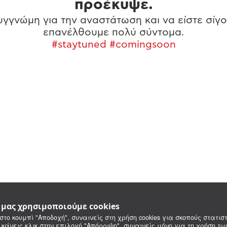
προέκυψε.
γγνώμη για την αναστάτωση και να είστε σίγο
επανέλθουμε πολύ σύντομα.
#staytuned #comingsoon
e μας χρησιμοποιούμε cookies
στο κουμπί "Αποδοχή", συναινείς στη χρήση cookies για σκοπούς στατιστ
 κάνεις κλικ στην επιλογή "Απόρριψη", συναινείς μόνο για τη χρήση τ