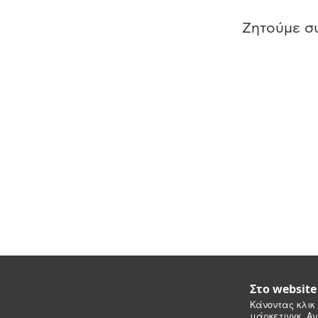
Ζητούμε συ
Στο websit
Κάνοντας κλικ 
μάρκετινγκ. Αν