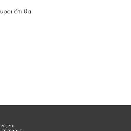
υροι ότι θα
ικής και
ων αναγκαίων