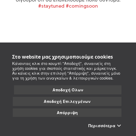
#staytuned #comingsoon
Στο website μας χρησιμοποιούμε cookies
Κάνοντας κλικ στο κουμπί "Αποδοχή", συναινείς στη
χρήση cookies για σκοπούς στατιστικής και μάρκετινγκ.
Αν κάνεις κλικ στην επιλογή "Απόρριψη", συναινείς μόνο
για τη χρήση των αναγκαίων & λειτουργικών cookies.
Αποδοχή Όλων
Αποδοχή Επιλεγμένων
Απόρριψη
Περισσότερα