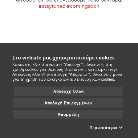
#staytuned #comingsoon
Στο website μας χρησιμοποιούμε cookies
Κάνοντας κλικ στο κουμπί "Αποδοχή", συναινείς στη
χρήση cookies για σκοπούς στατιστικής και μάρκετινγκ.
Αν κάνεις κλικ στην επιλογή "Απόρριψη", συναινείς μόνο
για τη χρήση των αναγκαίων & λειτουργικών cookies.
Αποδοχή Όλων
Αποδοχή Επιλεγμένων
Απόρριψη
Περισσότερα