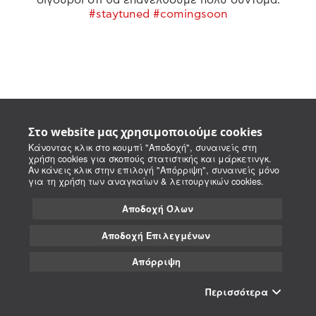
#staytuned #comingsoon
Στο website μας χρησιμοποιούμε cookies
Κάνοντας κλικ στο κουμπί "Αποδοχή", συναινείς στη
χρήση cookies για σκοπούς στατιστικής και μάρκετινγκ.
Αν κάνεις κλικ στην επιλογή "Απόρριψη", συναινείς μόνο
για τη χρήση των αναγκαίων & λειτουργικών cookies.
Αποδοχή Όλων
Αποδοχή Επιλεγμένων
Απόρριψη
Περισσότερα