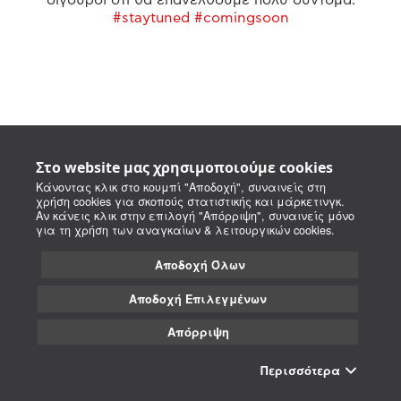
#staytuned #comingsoon
Στο website μας χρησιμοποιούμε cookies
Κάνοντας κλικ στο κουμπί "Αποδοχή", συναινείς στη
χρήση cookies για σκοπούς στατιστικής και μάρκετινγκ.
Αν κάνεις κλικ στην επιλογή "Απόρριψη", συναινείς μόνο
για τη χρήση των αναγκαίων & λειτουργικών cookies.
Αποδοχή Όλων
Αποδοχή Επιλεγμένων
Απόρριψη
Περισσότερα