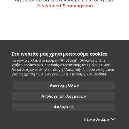
#staytuned #comingsoon
Στο website μας χρησιμοποιούμε cookies
Κάνοντας κλικ στο κουμπί "Αποδοχή", συναινείς στη
χρήση cookies για σκοπούς στατιστικής και μάρκετινγκ.
Αν κάνεις κλικ στην επιλογή "Απόρριψη", συναινείς μόνο
για τη χρήση των αναγκαίων & λειτουργικών cookies.
Αποδοχή Όλων
Αποδοχή Επιλεγμένων
Απόρριψη
Περισσότερα