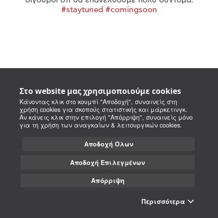
#staytuned #comingsoon
Στο website μας χρησιμοποιούμε cookies
Κάνοντας κλικ στο κουμπί "Αποδοχή", συναινείς στη
χρήση cookies για σκοπούς στατιστικής και μάρκετινγκ.
Αν κάνεις κλικ στην επιλογή "Απόρριψη", συναινείς μόνο
για τη χρήση των αναγκαίων & λειτουργικών cookies.
Αποδοχή Όλων
Αποδοχή Επιλεγμένων
Απόρριψη
Περισσότερα