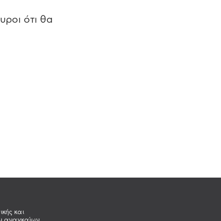
υροι ότι θα
ικής και
ων αναγκαίων