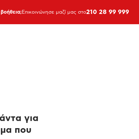
210 28 99 999
 βοήθεια;
Επικοινώνησε μαζί μας στο
πάντα για
ημα που