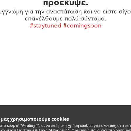
προέκυψε.
γγνώμη για την αναστάτωση και να είστε σίγο
επανέλθουμε πολύ σύντομα.
#staytuned #comingsoon
e μας χρησιμοποιούμε cookies
στο κουμπί "Αποδοχή", συναινείς στη χρήση cookies για σκοπούς στατιστ
 κάνεις κλικ στην επιλογή "Απόρριψη", συναινείς μόνο για τη χρήση τ