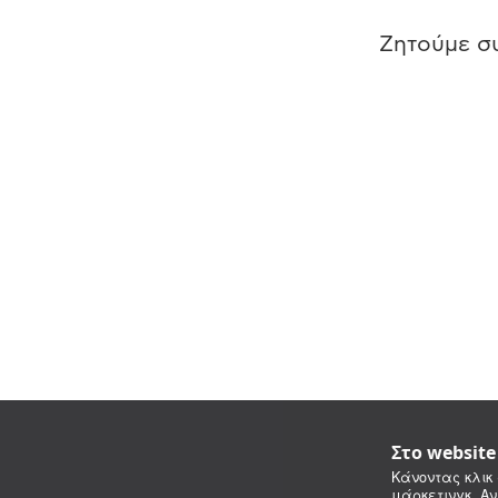
Ζητούμε συ
Στο websit
Κάνοντας κλικ 
μάρκετινγκ. Αν