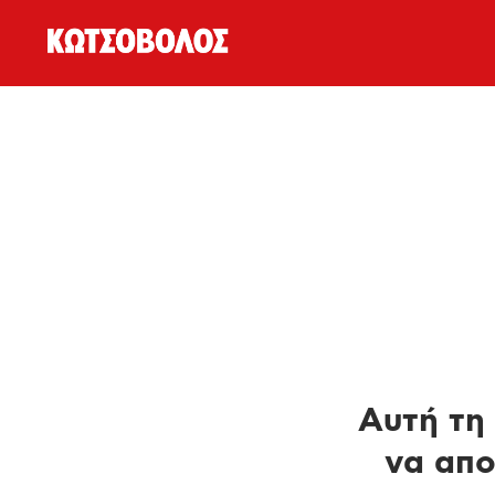
Αυτή τη 
να απο