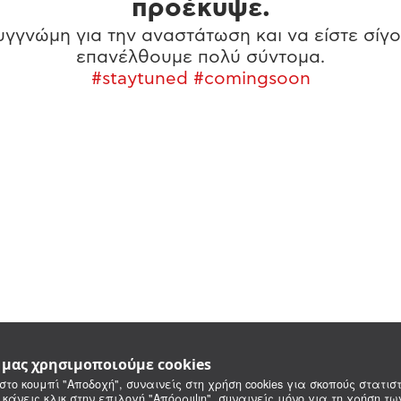
προέκυψε.
γγνώμη για την αναστάτωση και να είστε σίγο
επανέλθουμε πολύ σύντομα.
#staytuned #comingsoon
e μας χρησιμοποιούμε cookies
στο κουμπί "Αποδοχή", συναινείς στη χρήση cookies για σκοπούς στατιστ
 κάνεις κλικ στην επιλογή "Απόρριψη", συναινείς μόνο για τη χρήση τ