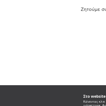
Ζητούμε συ
Στο websit
Κάνοντας κλικ 
μάρκετινγκ. Αν