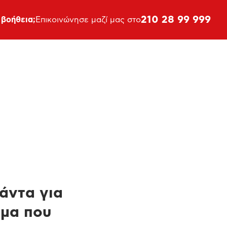
210 28 99 999
 βοήθεια;
Επικοινώνησε μαζί μας στο
πάντα για
ημα που