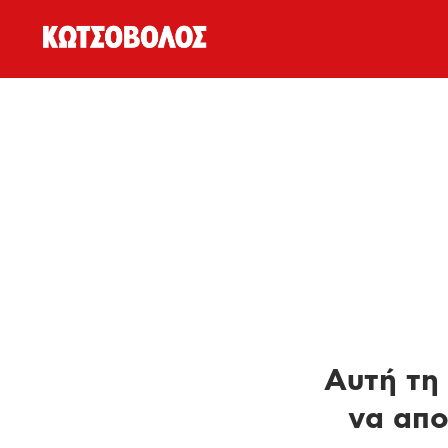
Αυτή τη 
να απο