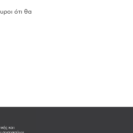
υροι ότι θα
ικής και
ων αναγκαίων