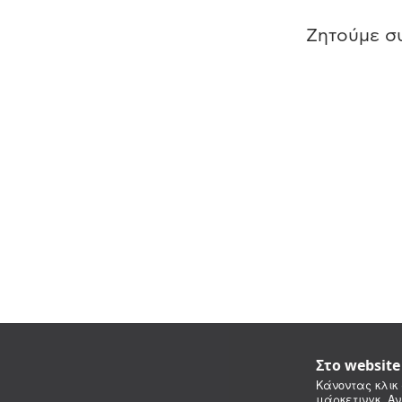
Ζητούμε συ
Στο websit
Κάνοντας κλικ 
μάρκετινγκ. Αν