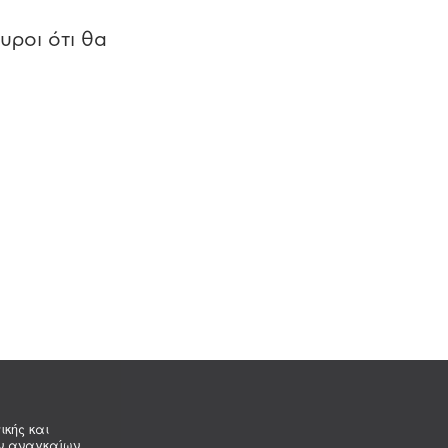
υροι ότι θα
ικής και
ων αναγκαίων