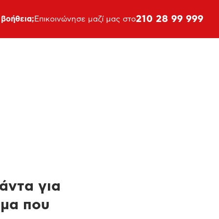
210 28 99 999
 βοήθεια;
Επικοινώνησε μαζί μας στο
πάντα για
ημα που