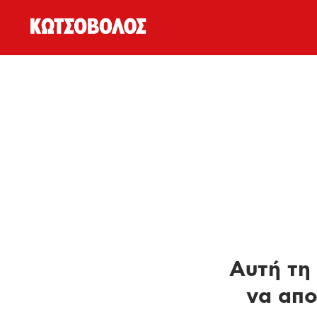
Αυτή τη 
να απο