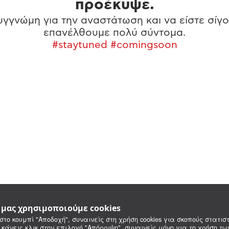
προέκυψε.
γγνώμη για την αναστάτωση και να είστε σίγο
επανέλθουμε πολύ σύντομα.
#staytuned #comingsoon
e μας χρησιμοποιούμε cookies
στο κουμπί "Αποδοχή", συναινείς στη χρήση cookies για σκοπούς στατιστ
 κάνεις κλικ στην επιλογή "Απόρριψη", συναινείς μόνο για τη χρήση τ