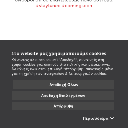
#staytuned #comingsoon
Στο website μας χρησιμοποιούμε cookies
Κάνοντας κλικ στο κουμπί "Αποδοχή", συναινείς στη
χρήση cookies για σκοπούς στατιστικής και μάρκετινγκ.
Αν κάνεις κλικ στην επιλογή "Απόρριψη", συναινείς μόνο
για τη χρήση των αναγκαίων & λειτουργικών cookies.
Αποδοχή Όλων
Αποδοχή Επιλεγμένων
Απόρριψη
Περισσότερα