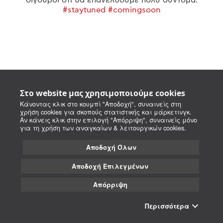
#staytuned #comingsoon
Στο website μας χρησιμοποιούμε cookies
Κάνοντας κλικ στο κουμπί "Αποδοχή", συναινείς στη
χρήση cookies για σκοπούς στατιστικής και μάρκετινγκ.
Αν κάνεις κλικ στην επιλογή "Απόρριψη", συναινείς μόνο
για τη χρήση των αναγκαίων & λειτουργικών cookies.
Αποδοχή Όλων
Αποδοχή Επιλεγμένων
Απόρριψη
Περισσότερα