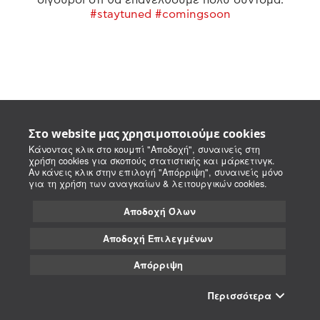
#staytuned #comingsoon
Στο website μας χρησιμοποιούμε cookies
Κάνοντας κλικ στο κουμπί "Αποδοχή", συναινείς στη
χρήση cookies για σκοπούς στατιστικής και μάρκετινγκ.
Αν κάνεις κλικ στην επιλογή "Απόρριψη", συναινείς μόνο
για τη χρήση των αναγκαίων & λειτουργικών cookies.
Αποδοχή Όλων
Αποδοχή Επιλεγμένων
Απόρριψη
Περισσότερα