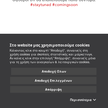
#staytuned #comingsoon
Στο website μας χρησιμοποιούμε cookies
Κάνοντας κλικ στο κουμπί "Αποδοχή", συναινείς στη
χρήση cookies για σκοπούς στατιστικής και μάρκετινγκ.
Αν κάνεις κλικ στην επιλογή "Απόρριψη", συναινείς μόνο
για τη χρήση των αναγκαίων & λειτουργικών cookies.
Αποδοχή Όλων
Αποδοχή Επιλεγμένων
Απόρριψη
Περισσότερα