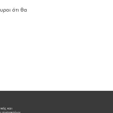
υροι ότι θα
ικής και
ων αναγκαίων