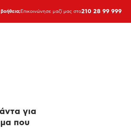
210 28 99 999
 βοήθεια;
Επικοινώνησε μαζί μας στο
πάντα για
ημα που