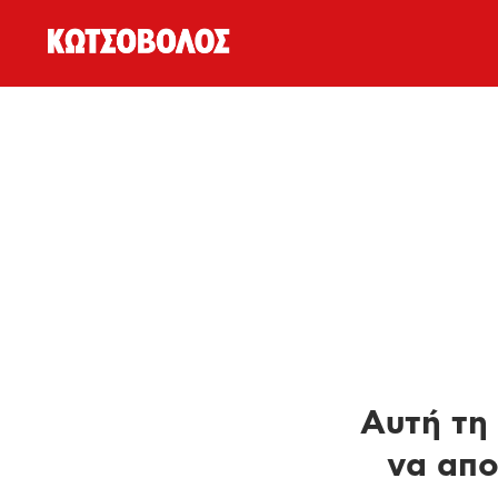
Αυτή τη 
να απο