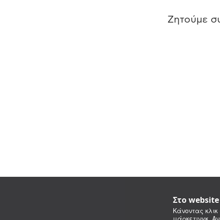
Ζητούμε συ
Στο websit
Κάνοντας κλικ 
μάρκετινγκ. Αν