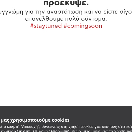
προέκυψε.
γγνώμη για την αναστάτωση και να είστε σίγο
επανέλθουμε πολύ σύντομα.
#staytuned #comingsoon
e μας χρησιμοποιούμε cookies
στο κουμπί "Αποδοχή", συναινείς στη χρήση cookies για σκοπούς στατιστ
 κάνεις κλικ στην επιλογή "Απόρριψη", συναινείς μόνο για τη χρήση τ