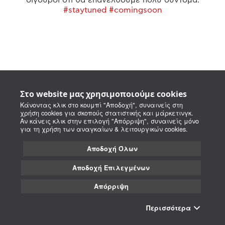
#staytuned #comingsoon
Στο website μας χρησιμοποιούμε cookies
Κάνοντας κλικ στο κουμπί "Αποδοχή", συναινείς στη
χρήση cookies για σκοπούς στατιστικής και μάρκετινγκ.
Αν κάνεις κλικ στην επιλογή "Απόρριψη", συναινείς μόνο
για τη χρήση των αναγκαίων & λειτουργικών cookies.
Αποδοχή Όλων
Αποδοχή Επιλεγμένων
Απόρριψη
Περισσότερα