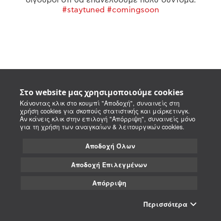
#staytuned #comingsoon
Στο website μας χρησιμοποιούμε cookies
Κάνοντας κλικ στο κουμπί "Αποδοχή", συναινείς στη
χρήση cookies για σκοπούς στατιστικής και μάρκετινγκ.
Αν κάνεις κλικ στην επιλογή "Απόρριψη", συναινείς μόνο
για τη χρήση των αναγκαίων & λειτουργικών cookies.
Αποδοχή Όλων
Αποδοχή Επιλεγμένων
Απόρριψη
Περισσότερα