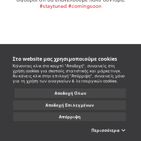
#staytuned #comingsoon
Στο website μας χρησιμοποιούμε cookies
Κάνοντας κλικ στο κουμπί "Αποδοχή", συναινείς στη
χρήση cookies για σκοπούς στατιστικής και μάρκετινγκ.
Αν κάνεις κλικ στην επιλογή "Απόρριψη", συναινείς μόνο
για τη χρήση των αναγκαίων & λειτουργικών cookies.
Αποδοχή Όλων
Αποδοχή Επιλεγμένων
Απόρριψη
Περισσότερα