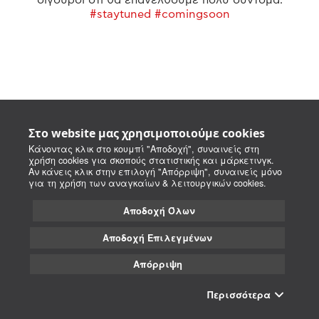
#staytuned #comingsoon
Στο website μας χρησιμοποιούμε cookies
Κάνοντας κλικ στο κουμπί "Αποδοχή", συναινείς στη
χρήση cookies για σκοπούς στατιστικής και μάρκετινγκ.
Αν κάνεις κλικ στην επιλογή "Απόρριψη", συναινείς μόνο
για τη χρήση των αναγκαίων & λειτουργικών cookies.
Αποδοχή Όλων
Αποδοχή Επιλεγμένων
Απόρριψη
Περισσότερα