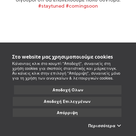
#staytuned #comingsoon
Στο website μας χρησιμοποιούμε cookies
Κάνοντας κλικ στο κουμπί "Αποδοχή", συναινείς στη
χρήση cookies για σκοπούς στατιστικής και μάρκετινγκ.
Αν κάνεις κλικ στην επιλογή "Απόρριψη", συναινείς μόνο
για τη χρήση των αναγκαίων & λειτουργικών cookies.
Αποδοχή Όλων
Αποδοχή Επιλεγμένων
Απόρριψη
Περισσότερα