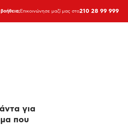
210 28 99 999
 βοήθεια;
Επικοινώνησε μαζί μας στο
πάντα για
ημα που