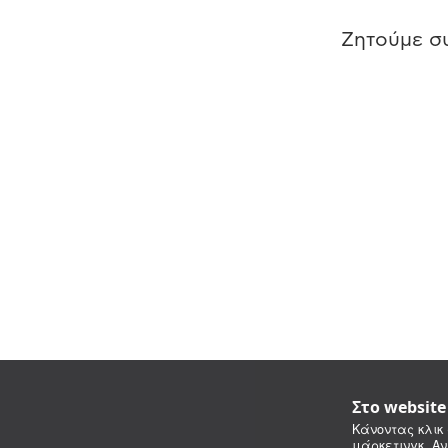
Ζητούμε συ
Στο websit
Κάνοντας κλικ 
μάρκετινγκ. Αν