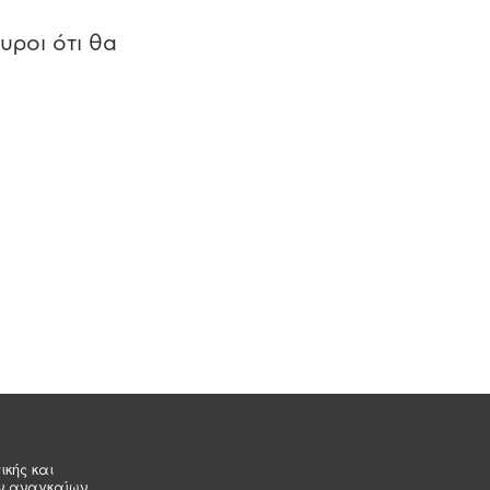
υροι ότι θα
ικής και
ων αναγκαίων