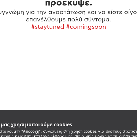
προέκυψε.
γγνώμη για την αναστάτωση και να είστε σίγο
επανέλθουμε πολύ σύντομα.
#staytuned #comingsoon
e μας χρησιμοποιούμε cookies
στο κουμπί "Αποδοχή", συναινείς στη χρήση cookies για σκοπούς στατιστ
 κάνεις κλικ στην επιλογή "Απόρριψη", συναινείς μόνο για τη χρήση τ