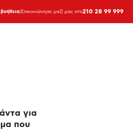
210 28 99 999
 βοήθεια;
Επικοινώνησε μαζί μας στο
πάντα για
ημα που