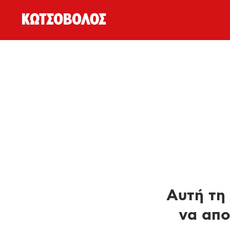
Αυτή τη 
να απο