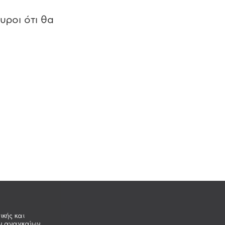
υροι ότι θα
ικής και
ων αναγκαίων