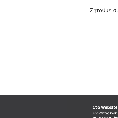
Ζητούμε συ
Στο websit
Κάνοντας κλικ 
μάρκετινγκ. Αν