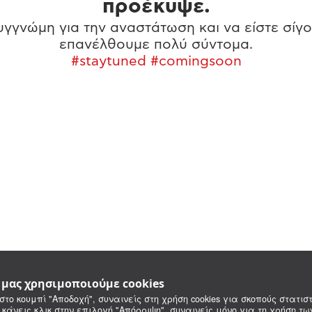
προέκυψε.
γγνώμη για την αναστάτωση και να είστε σίγο
επανέλθουμε πολύ σύντομα.
#staytuned #comingsoon
e μας χρησιμοποιούμε cookies
στο κουμπί "Αποδοχή", συναινείς στη χρήση cookies για σκοπούς στατιστ
 κάνεις κλικ στην επιλογή "Απόρριψη", συναινείς μόνο για τη χρήση τ