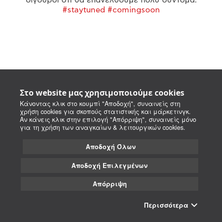
#staytuned #comingsoon
Στο website μας χρησιμοποιούμε cookies
Κάνοντας κλικ στο κουμπί "Αποδοχή", συναινείς στη
χρήση cookies για σκοπούς στατιστικής και μάρκετινγκ.
Αν κάνεις κλικ στην επιλογή "Απόρριψη", συναινείς μόνο
για τη χρήση των αναγκαίων & λειτουργικών cookies.
Αποδοχή Όλων
Αποδοχή Επιλεγμένων
Απόρριψη
Περισσότερα