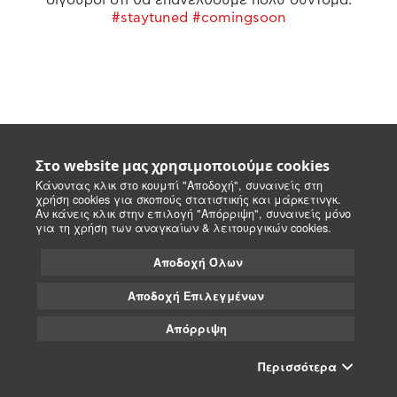
#staytuned #comingsoon
Στο website μας χρησιμοποιούμε cookies
Κάνοντας κλικ στο κουμπί "Αποδοχή", συναινείς στη
χρήση cookies για σκοπούς στατιστικής και μάρκετινγκ.
Αν κάνεις κλικ στην επιλογή "Απόρριψη", συναινείς μόνο
για τη χρήση των αναγκαίων & λειτουργικών cookies.
Αποδοχή Όλων
Αποδοχή Επιλεγμένων
Απόρριψη
Περισσότερα