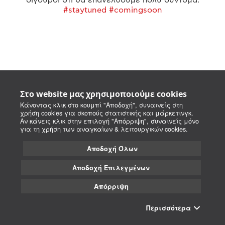
#staytuned #comingsoon
Στο website μας χρησιμοποιούμε cookies
Κάνοντας κλικ στο κουμπί "Αποδοχή", συναινείς στη
χρήση cookies για σκοπούς στατιστικής και μάρκετινγκ.
Αν κάνεις κλικ στην επιλογή "Απόρριψη", συναινείς μόνο
για τη χρήση των αναγκαίων & λειτουργικών cookies.
Αποδοχή Όλων
Αποδοχή Επιλεγμένων
Απόρριψη
Περισσότερα