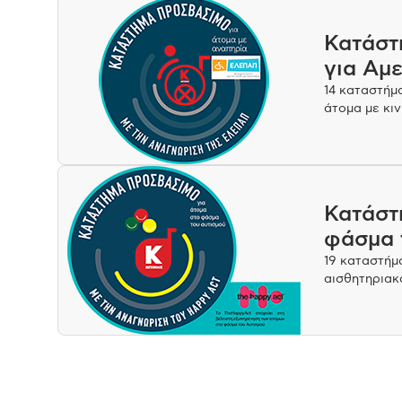
Κατάστ
για Αμ
14 καταστήμ
άτομα με κιν
Κατάστ
φάσμα 
19 καταστήμ
αισθητηριακ