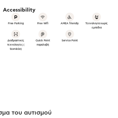
Accessibility
Free Parking
Free Wifi
ΑΜΕΑ friendly
Τεχνολογία χωρίς
εμπόδια
Διαδραστικές
Quick Point
Service Point
τεχνολογίες (
παραλαβή
Scan&Go)
σμα του αυτισμού