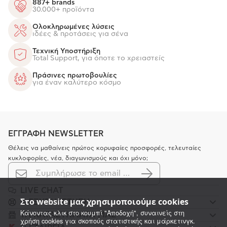
887+ brands
30.000+ προϊόντα
Ολοκληρωμένες λύσεις
ιδέες & προτάσεις για σένα
Τεχνική Υποστήριξη
Total Support, για όποτε το χρειαστείς
Πράσινες πρωτοβουλίες
για έναν καλύτερο κόσμο
ΕΓΓΡΑΦΗ NEWSLETTER
Θέλεις να μαθαίνεις πρώτος κορυφαίες προσφορές, τελευταίες
κυκλοφορίες, νέα, διαγωνισμούς και όχι μόνο;
LIVE CHAT
Στο website μας χρησιμοποιούμε cookies
K ΕΞΥΠΗΡΕΤΗΣΗ
Κάνοντας κλικ στο κουμπί "Αποδοχή", συναινείς στη
ΤΑ ΚΑΤΑΣΤΗΜΑΤΑ ΜΑΣ
χρήση cookies για σκοπούς στατιστικής και μάρκετινγκ.