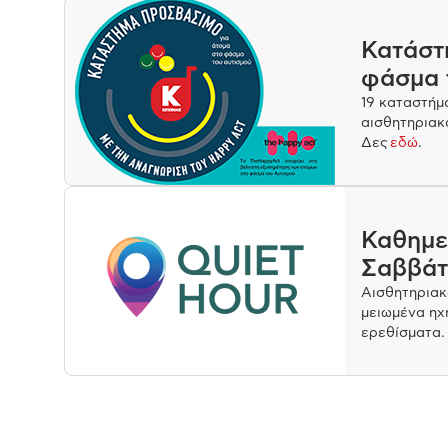
Κατάστ
φάσμα 
19 καταστήμ
αισθητηριακ
Δες
εδώ
.
Καθημε
Σαββάτο
Αισθητηριακ
μειωμένα ηχ
ερεθίσματα.