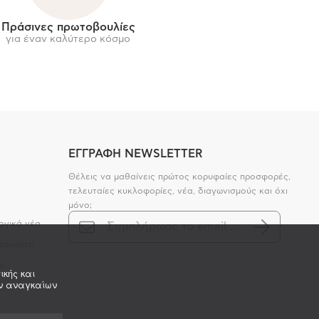
Πράσινες πρωτοβουλίες
για έναν καλύτερο κόσμο
ΕΓΓΡΑΦΗ NEWSLETTER
Θέλεις να μαθαίνεις πρώτος κορυφαίες προσφορές,
τελευταίες κυκλοφορίες, νέα, διαγωνισμούς και όχι
μόνο;
ογικά νέα
sovolos;
ι;
ικής και
ων αναγκαίων