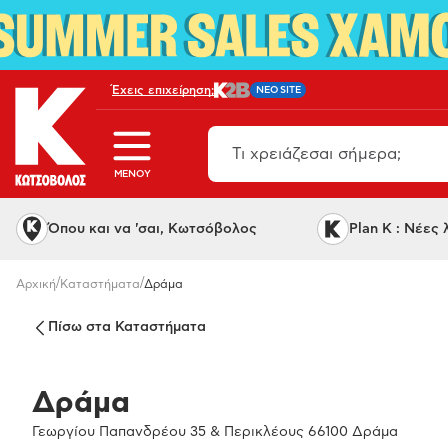
Έχεις επιχείρηση;
NEO SITE
MENOY
Όπου και να 'σαι, Κωτσόβολος
Plan K : Νέες
/
/
Αρχική
Καταστήματα
Δράμα
Πίσω στα Καταστήματα
Δράμα
Γεωργίου Παπανδρέου 35 & Περικλέους 66100 Δράμα