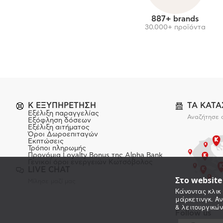
887+ brands
30.000+ προϊόντα
K ΕΞΥΠΗΡΕΤΗΣΗ
ΤΑ ΚΑΤ
Εξέλιξη παραγγελίας
Αναζήτησε 
Εξόφληση δόσεων
Εξέλιξη αιτήματος
Όροι Δωροεπιταγών
Εκπτώσεις
Τρόποι πληρωμής
Προνόμια Loyalty Bonus της Alpha Bank
Γενικοί όροι ενεργειών Κωτσόβολος
LIVE CHAT
Στο websit
Μίλησε μαζί μας
Κάνοντας κλικ 
μάρκετινγκ. Αν
& λειτουργικών
Follow us