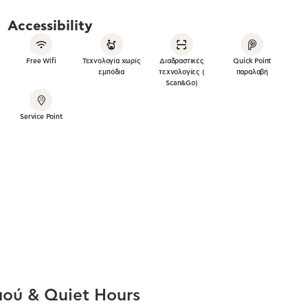
Accessibility
Free Wifi
Τεχνολογία χωρίς
Διαδραστικές
Quick Point
εμπόδια
τεχνολογίες (
παραλαβή
Scan&Go)
Service Point
ού & Quiet Hours