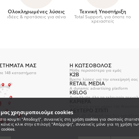
Ολοκληρωμένες λύσεις
Τεχνική Υποστήριξη
ιδέες & προτάσεις για σένα
Total Support, για όποτε το
χρειαστείς
ΑΣΤΗΜΑΤΑ ΜΑΣ
Η ΚΩΤΣΟΒΟΛΟΣ
Μάθε περισσότερα για εμάς
σε 148 καταστήματα
K2B
Βρείτε λύσεις για την επιχείρησή σας
RETAIL MEDIA
A dynamic advertising platform
KBLOG
Ανακάλυψε όλα τα τελευταία τεχνολ
ΚΑΡΙΕΡΑ
Θέλεις να γίνεις μέρος της #teamkot
ΔΕΥΤΕΡΟ ΣΠΙΤΙ
e μας χρησιμοποιούμε cookies
Έχεις μία συσκευή που δεν χρειάζεσα
στο κουμπί "Αποδοχή", συναινείς στη χρήση cookies για σκοπούς στατιστ
 κάνεις κλικ στην επιλογή "Απόρριψη", συναινείς μόνο για τη χρήση τ
 cookies.