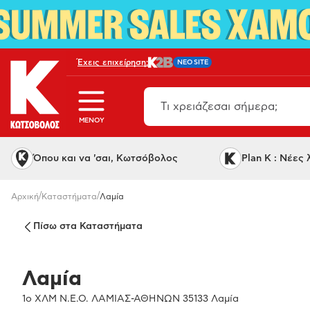
Έχεις επιχείρηση;
NEO SITE
MENOY
Όπου και να 'σαι, Κωτσόβολος
Plan K : Νέες
/
/
Αρχική
Καταστήματα
Λαμία
Πίσω στα Καταστήματα
Λαμία
1ο ΧΛΜ Ν.Ε.Ο. ΛΑΜΙΑΣ-ΑΘΗΝΩΝ 35133 Λαμία