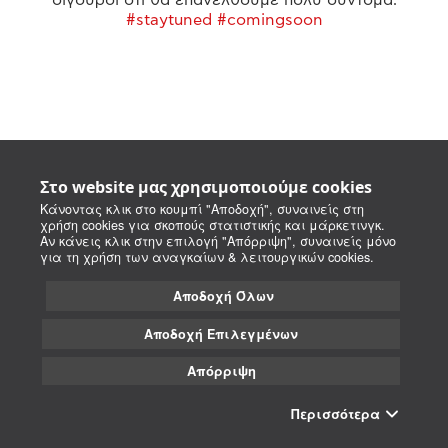
#staytuned #comingsoon
Στο website μας χρησιμοποιούμε cookies
Κάνοντας κλικ στο κουμπί "Αποδοχή", συναινείς στη
χρήση cookies για σκοπούς στατιστικής και μάρκετινγκ.
Αν κάνεις κλικ στην επιλογή "Απόρριψη", συναινείς μόνο
για τη χρήση των αναγκαίων & λειτουργικών cookies.
Αποδοχή Όλων
Αποδοχή Επιλεγμένων
Απόρριψη
Περισσότερα