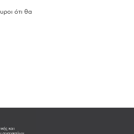
υροι ότι θα
ικής και
ων αναγκαίων