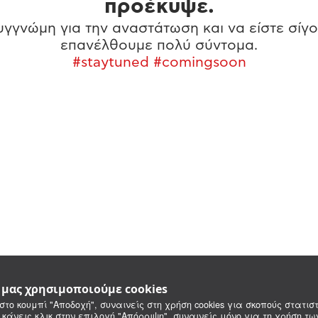
προέκυψε.
γγνώμη για την αναστάτωση και να είστε σίγο
επανέλθουμε πολύ σύντομα.
#staytuned #comingsoon
e μας χρησιμοποιούμε cookies
στο κουμπί "Αποδοχή", συναινείς στη χρήση cookies για σκοπούς στατιστ
 κάνεις κλικ στην επιλογή "Απόρριψη", συναινείς μόνο για τη χρήση τ