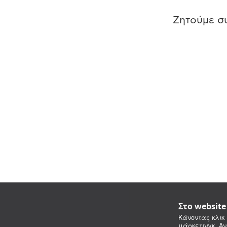
Ζητούμε συ
Στο websit
Κάνοντας κλικ 
μάρκετινγκ. Αν