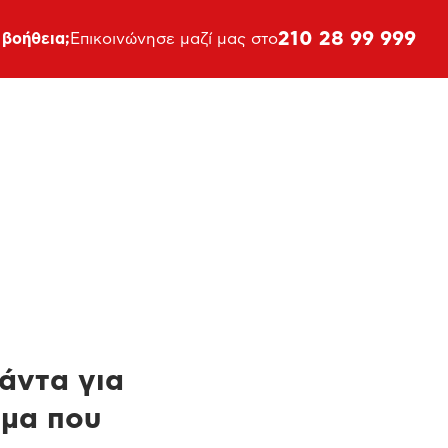
210 28 99 999
 βοήθεια;
Επικοινώνησε μαζί μας στο
πάντα για
ημα που