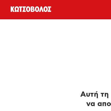
Αυτή τη 
να απο