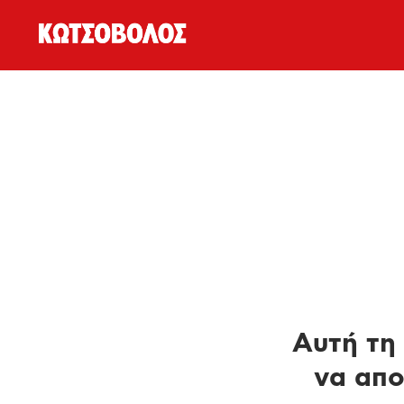
Αυτή τη 
να απο