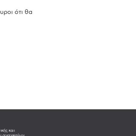
υροι ότι θα
ικής και
ων αναγκαίων