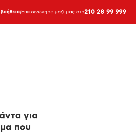
210 28 99 999
 βοήθεια;
Επικοινώνησε μαζί μας στο
πάντα για
ημα που