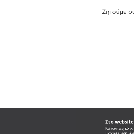
Ζητούμε συ
Στο websit
Κάνοντας κλικ 
μάρκετινγκ. Αν