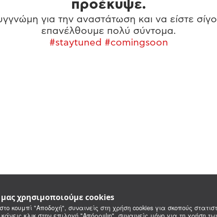
προέκυψε.
γγνώμη για την αναστάτωση και να είστε σίγο
επανέλθουμε πολύ σύντομα.
#staytuned #comingsoon
e μας χρησιμοποιούμε cookies
στο κουμπί "Αποδοχή", συναινείς στη χρήση cookies για σκοπούς στατιστ
 κάνεις κλικ στην επιλογή "Απόρριψη", συναινείς μόνο για τη χρήση τ