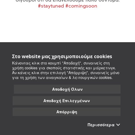
#staytuned #comingsoon
Στο website μας χρησιμοποιούμε cookies
Κάνοντας κλικ στο κουμπί "Αποδοχή", συναινείς στη
χρήση cookies για σκοπούς στατιστικής και μάρκετινγκ.
Αν κάνεις κλικ στην επιλογή "Απόρριψη", συναινείς μόνο
για τη χρήση των αναγκαίων & λειτουργικών cookies.
Αποδοχή Όλων
Αποδοχή Επιλεγμένων
Απόρριψη
Περισσότερα