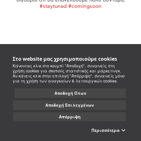
#staytuned #comingsoon
Στο website μας χρησιμοποιούμε cookies
Κάνοντας κλικ στο κουμπί "Αποδοχή", συναινείς στη
χρήση cookies για σκοπούς στατιστικής και μάρκετινγκ.
Αν κάνεις κλικ στην επιλογή "Απόρριψη", συναινείς μόνο
για τη χρήση των αναγκαίων & λειτουργικών cookies.
Αποδοχή Όλων
Αποδοχή Επιλεγμένων
Απόρριψη
Περισσότερα